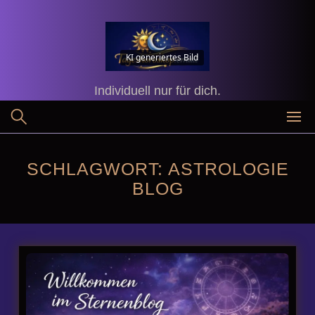
Skip
to
content
KI generiertes Bild
Individuell nur für dich.
SCHLAGWORT:
ASTROLOGIE
BLOG