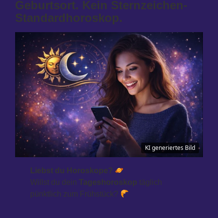
Geburtsort. Kein Sternzeichen-
Standardhoroskop.
KI generiertes Bild
Liebst du Horoskope?
Willst du dein
Tageshoroskop
täglich
pünktlich zum Frühstück?