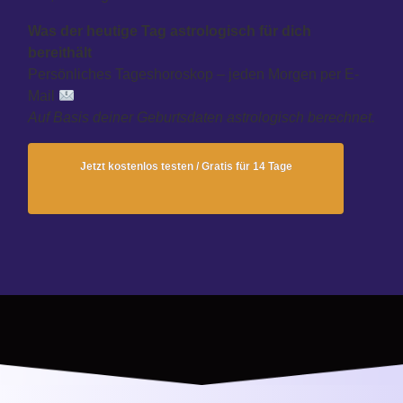
Was der heutige Tag astrologisch für dich
bereithält
Persönliches Tageshoroskop – jeden Morgen per E-
Mail
Auf Basis deiner Geburtsdaten astrologisch berechnet.
Jetzt kostenlos testen / Gratis für 14 Tage