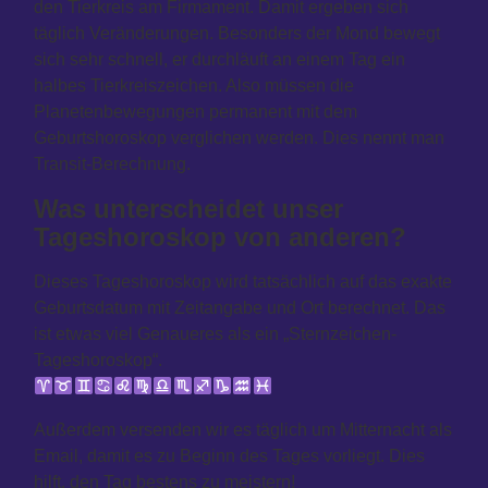
den Tierkreis am Firmament. Damit ergeben sich
täglich Veränderungen. Besonders der Mond bewegt
sich sehr schnell, er durchläuft an einem Tag ein
halbes Tierkreiszeichen. Also müssen die
Planetenbewegungen permanent mit dem
Geburtshoroskop verglichen werden. Dies nennt man
Transit-Berechnung.
Was unterscheidet unser
Tageshoroskop von anderen?
Dieses Tageshoroskop wird tatsächlich auf das exakte
Geburtsdatum mit Zeitangabe und Ort berechnet. Das
ist etwas viel Genaueres als ein „Sternzeichen-
Tageshoroskop“.
Außerdem versenden wir es täglich um Mitternacht als
Email, damit es zu Beginn des Tages vorliegt. Dies
hilft, den Tag bestens zu meistern!