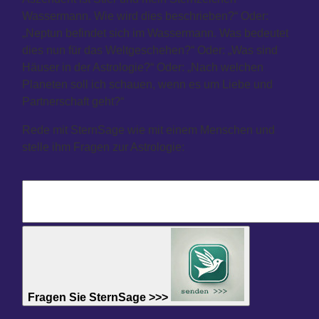
Wassermann. Wie wird dies beschrieben?“ Oder:
„Neptun befindet sich im Wassermann. Was bedeutet
dies nun für das Weltgeschehen?“ Oder: „Was sind
Häuser in der Astrologie?“ Oder: „Nach welchen
Planeten soll ich schauen, wenn es um Liebe und
Partnerschaft geht?“
Rede mit SternSage wie mit einem Menschen und
stelle ihm Fragen zur Astrologie:
Fragen Sie SternSage >>>