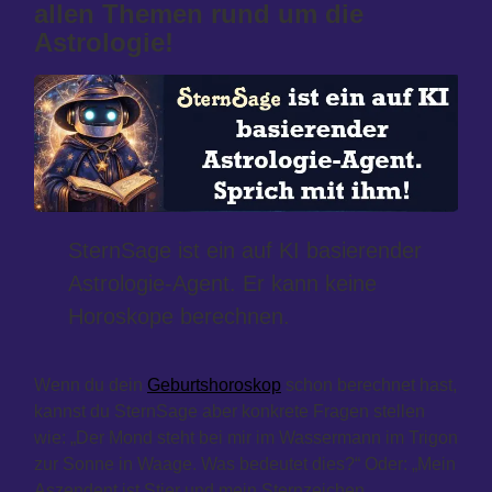
allen Themen rund um die
Astrologie!
SternSage ist ein auf KI basierender
Astrologie-Agent. Er kann keine
Horoskope berechnen.
Wenn du dein
Geburtshoroskop
schon berechnet hast,
kannst du SternSage aber konkrete Fragen stellen
wie: „Der Mond steht bei mir im Wassermann im Trigon
zur Sonne in Waage. Was bedeutet dies?“ Oder: „Mein
Aszendent ist Stier und mein Sternzeichen