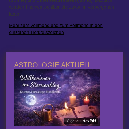
(Sonne)
und
Unterbewusstsein (Mond)
. Dadurch
werden Themen sichtbar, die zuvor im Verborgenen
lagen.
Mehr zum Vollmond und zum Vollmond in den
einzelnen Tierkreiszeichen
ASTROLOGIE AKTUELL
KI generiertes Bild