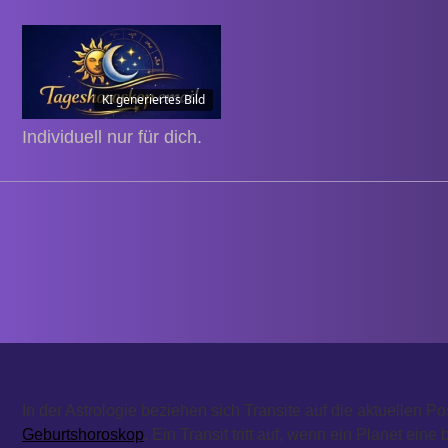
Skip
to
content
KI generiertes Bild
Individuell nur für dich.
In der Astrologie beziehen sich Transite auf die aktuellen P
Geburtshoroskop
. Ein Transit tritt auf, wenn ein Planet ei