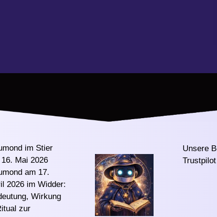
umond im Stier
Unsere B
16. Mai 2026
Trustpilot
umond am 17.
il 2026 im Widder:
deutung, Wirkung
itual zur