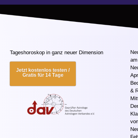
Ne
Tageshoroskop in ganz neuer Dimension
am 
Ne
Jetzt kostenlos testen /
Gratis für 14 Tage
Apr
Be
& R
Mit
Der
Kla
vo
Ne
Feb