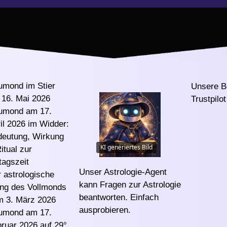
umond im Stier
Unsere B
16. Mai 2026
Trustpilot
umond am 17.
il 2026 im Widder:
deutung, Wirkung
KI generiertes Bild
itual zur
tagszeit
Unser Astrologie-Agent
 astrologische
kann Fragen zur Astrologie
ng des Vollmonds
beantworten.
Einfach
m 3. März 2026
ausprobieren
.
umond am 17.
ruar 2026 auf 29°